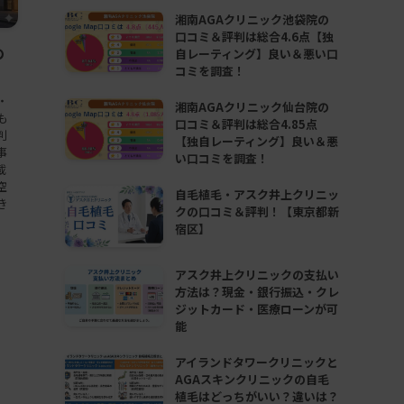
湘南AGAクリニック池袋院の
口コミ＆評判は総合4.6点【独
の
自レーティング】良い＆悪い口
コミを調査！
・
湘南AGAクリニック仙台院の
も
口コミ＆評判は総合4.85点
判
【独自レーティング】良い＆悪
事
い口コミを調査！
載
空
自毛植毛・アスク井上クリニッ
き
クの口コミ＆評判！【東京都新
宿区】
アスク井上クリニックの支払い
方法は？現金・銀行振込・クレ
ジットカード・医療ローンが可
能
アイランドタワークリニックと
AGAスキンクリニックの自毛
植毛はどっちがいい？違いは？