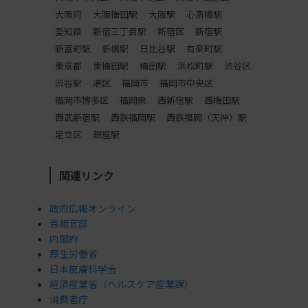
大阪府
大阪梅田駅
大阪駅
心斎橋駅
愛知県
新宿三丁目駅
新宿区
新宿駅
新富町駅
新橋駅
日比谷駅
有楽町駅
東京都
東梅田駅
梅田駅
浜松町駅
渋谷区
渋谷駅
港区
福岡市
福岡市中央区
福岡市博多区
福岡県
西新宿駅
西梅田駅
西武新宿駅
西鉄福岡駅
西鉄福岡（天神）駅
足立区
銀座駅
関連リンク
政府広報オンライン
首相官邸
内閣府
厚生労働省
日本皮膚科学会
経済産業省（ヘルスケア産業課）
消費者庁