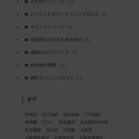
その他クリニック
(14)
アイランドタワークリニック口コミ
(9)
カミノクリニック
(8)
地域別のおすすめ自毛植毛
(42)
湘南AGAクリニック
(4)
自毛植毛情報
(11)
親和クリニック口コミ
(11)
タグ
中央区
北千住駅
北新地駅
千代田区
博多駅
口コミ
名古屋市
名古屋市中村区
名古屋駅
品川区
大門駅
大阪市
大阪市中央区
大阪市北区
大阪市浪速区