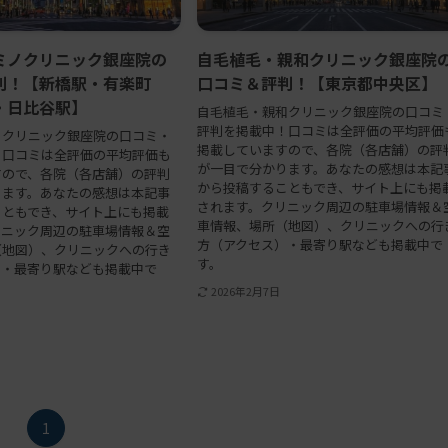
ミノクリニック銀座院の
自毛植毛・親和クリニック銀座院
判！【新橋駅・有楽町
口コミ＆評判！【東京都中央区】
・日比谷駅】
自毛植毛・親和クリニック銀座院の口コミ
評判を掲載中！口コミは全評価の平均評価
ノクリニック銀座院の口コミ・
掲載していますので、各院（各店舗）の評
！口コミは全評価の平均評価も
が一目で分かります。あなたの感想は本記
すので、各院（各店舗）の評判
から投稿することもでき、サイト上にも掲
ります。あなたの感想は本記事
されます。クリニック周辺の駐車場情報＆
こともでき、サイト上にも掲載
車情報、場所（地図）、クリニックへの行
リニック周辺の駐車場情報＆空
方（アクセス）・最寄り駅なども掲載中で
（地図）、クリニックへの行き
す。
）・最寄り駅なども掲載中で
2026年2月7日
1