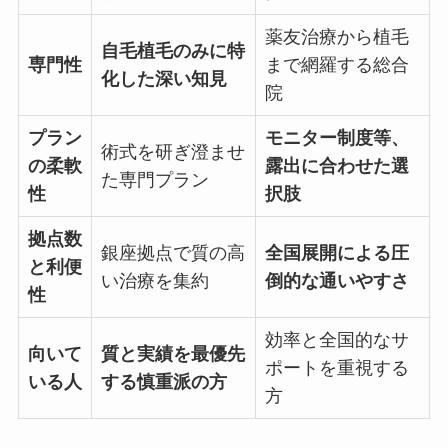
薬友治療から植毛
自毛植毛のみに特
専門性
まで網羅する総合
化した深い知見
院
プラン
モニター制度等、
術式を研ぎ澄ませ
の柔軟
露出に合わせた選
た専門プラン
性
択肢
拠点数
銀座拠点で質の高
全国展開による圧
と利便
い治療を集約
倒的な通いやすさ
性
効率と全国的なサ
向いて
質と実績を最優先
ポートを重視する
いる人
する慎重派の方
方