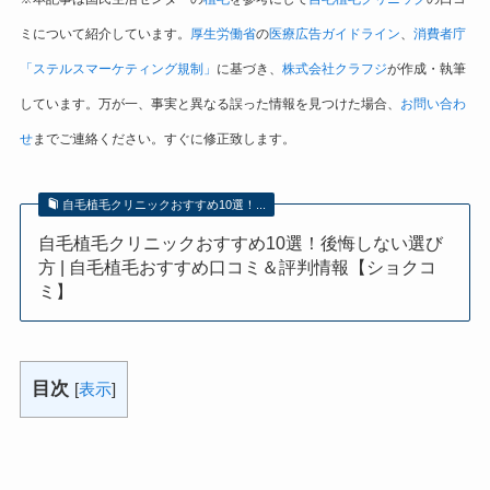
ミについて紹介しています。
厚生労働省
の
医療広告ガイドライン
、
消費者庁
「ステルスマーケティング規制」
に基づき、
株式会社クラフジ
が作成・執筆
しています。万が一、事実と異なる誤った情報を見つけた場合、
お問い合わ
せ
までご連絡ください。すぐに修正致します。
自毛植毛クリニックおすすめ10選！...
自毛植毛クリニックおすすめ10選！後悔しない選び
方 | 自毛植毛おすすめ口コミ＆評判情報【ショクコ
ミ】
目次
[
表示
]