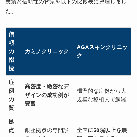
実績と信頼性の背景を以下の比較表に整理しまし
た。
信
頼
AGAスキンクリニッ
の
カミノクリニック
ク
指
標
症
高密度・緻密なデ
例
標準的な症例から大
ザインの成功例が
の
規模な移植まで網羅
豊富
質
拠
点
銀座拠点の専門設
全国に50院以上を展