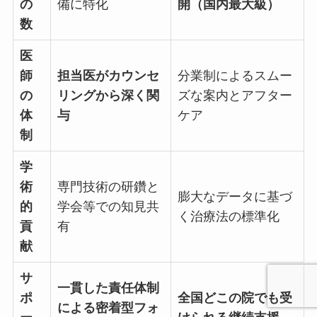
の
備に特化
開（国内最大級）
数
医
師
担当医がカウンセ
分業制によるスムー
の
リングから深く関
ズな案内とアフター
体
与
ケア
制
学
術
専門技術の研鑽と
膨大なデータに基づ
的
学会等での知見共
く治療法の標準化
貢
有
献
サ
一貫した責任体制
ポ
全国どこの院でも受
による密着型フォ