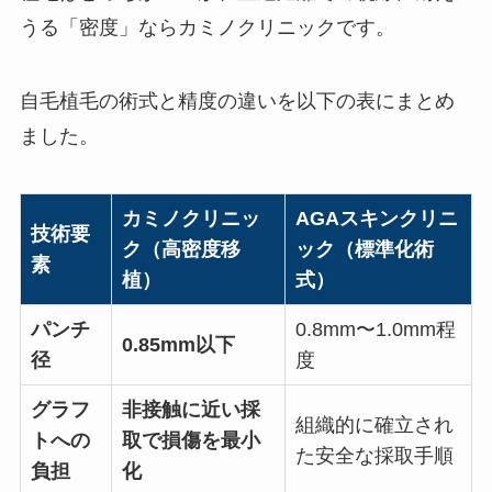
うる「密度」ならカミノクリニックです。
自毛植毛の術式と精度の違いを以下の表にまとめ
ました。
カミノクリニッ
AGAスキンクリニ
技術要
ク（高密度移
ック（標準化術
素
植）
式）
パンチ
0.8mm〜1.0mm程
0.85mm以下
径
度
グラフ
非接触に近い採
組織的に確立され
トへの
取で損傷を最小
た安全な採取手順
負担
化