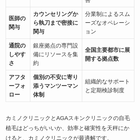
カウンセリングか
分業制によるスム
医師の
ら執刀まで密接に
ーズなオペレーシ
関与
関与
ョン
通院の
銀座拠点の専門設
全国主要都市に展
しやす
備にリソースを集
開する拠点数
さ
約
アフタ
個別の不安に寄り
組織的なサポート
ーフォ
添うマンツーマン
と定期検診制度
ロー
体制
カミノクリニックとAGAスキンクリニックの自毛
植毛はどっちがいいか、効率と確実性を天秤にか
けると、カミノクリニックが最適解です。