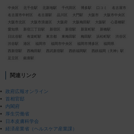
中央区
北千住駅
北新地駅
千代田区
博多駅
口コミ
名古屋市
名古屋市中村区
名古屋駅
品川区
大門駅
大阪市
大阪市中央区
大阪市北区
大阪市浪速区
大阪府
大阪梅田駅
大阪駅
心斎橋駅
愛知県
新宿三丁目駅
新宿区
新宿駅
新富町駅
新橋駅
日比谷駅
有楽町駅
東京都
東梅田駅
梅田駅
浜松町駅
渋谷区
渋谷駅
港区
福岡市
福岡市中央区
福岡市博多区
福岡県
西新宿駅
西梅田駅
西武新宿駅
西鉄福岡駅
西鉄福岡（天神）駅
足立区
銀座駅
関連リンク
政府広報オンライン
首相官邸
内閣府
厚生労働省
日本皮膚科学会
経済産業省（ヘルスケア産業課）