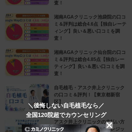
査！
湘南AGAクリニック池袋院の口コ
ミ＆評判は総合4.6点【独自レーテ
ィング】良い＆悪い口コミを調
査！
湘南AGAクリニック仙台院の口コ
ミ＆評判は総合4.85点【独自レー
ティング】良い＆悪い口コミを調
査！
自毛植毛・アスク井上クリニック
の口コミ＆評判！【東京都新宿
区】
＼後悔しない自毛植毛なら／
全国120院超でカウンセリング
アスク井上クリニックの支払い方
法は？現金・銀行振込・クレジッ