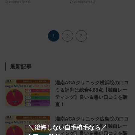
2026年1月15日
2026年1月15日
1
2
3
最新記事
湘南AGAクリニック横浜院の口コ
ミ＆評判は総合4.88点【独自レー
ティング】良い＆悪い口コミを調
査！
湘南AGAクリニック広島院の口コ
ミ＆評判は総合4.95点【独自レー
＼後悔しない自毛植毛なら／
ティング】良い＆悪い口コミを調