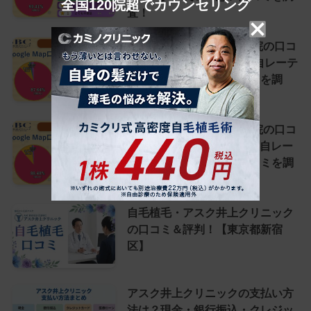
全国120院超でカウンセリング
査！
湘南AGAクリニック池袋院の口コ
ミ＆評判は総合4.6点【独自レーテ
ィング】良い＆悪い口コミを調
査！
湘南AGAクリニック仙台院の口コ
ミ＆評判は総合4.85点【独自レー
ティング】良い＆悪い口コミを調
査！
自毛植毛・アスク井上クリニック
の口コミ＆評判！【東京都新宿
区】
アスク井上クリニックの支払い方
法は？現金・銀行振込・クレジッ